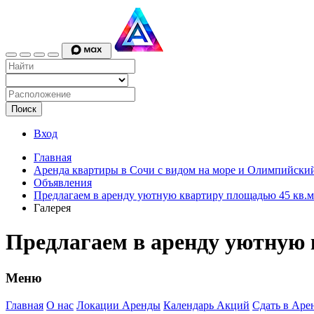
Поиск
Вход
Главная
Аренда квартиры в Сочи с видом на море и Олимпийский
Объявления
Предлагаем в аренду уютную квартиру площадью 45 кв.м
Галерея
Предлагаем в аренду уютную 
Меню
Главная
О нас
Локации Аренды
Календарь Акций
Сдать в Аре