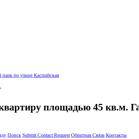
 парк по улице Каспийская
.
квартиру площадью 45 кв.м. Г
нду
Поиск
Submit Contact Request
Обратная Связь
Контакты