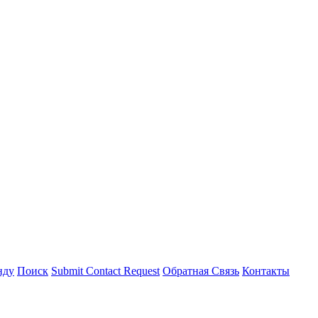
нду
Поиск
Submit Contact Request
Обратная Связь
Контакты