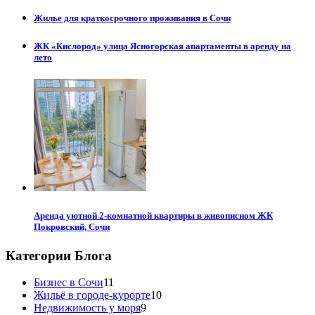
Жилье для краткосрочного проживания в Сочи
ЖК «Кислород» улица Ясногорская апартаменты в аренду на
лето
Аренда уютной 2-комнатной квартиры в живописном ЖК
Покровский, Сочи
Категории Блога
Бизнес в Сочи
11
Жильё в городе-курорте
10
Недвижимость у моря
9