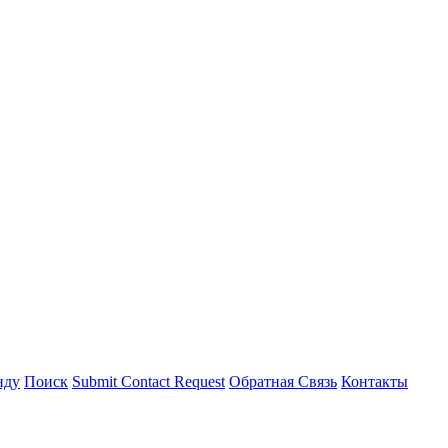
нду
Поиск
Submit Contact Request
Обратная Связь
Контакты