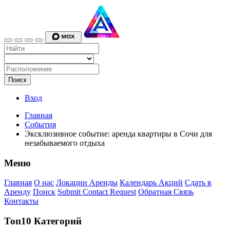
Поиск
Вход
Главная
События
Эксклюзивное событие: аренда квартиры в Сочи для
незабываемого отдыха
Меню
Главная
О нас
Локации Аренды
Календарь Акций
Сдать в
Аренду
Поиск
Submit Contact Request
Обратная Связь
Контакты
Топ10 Категорий