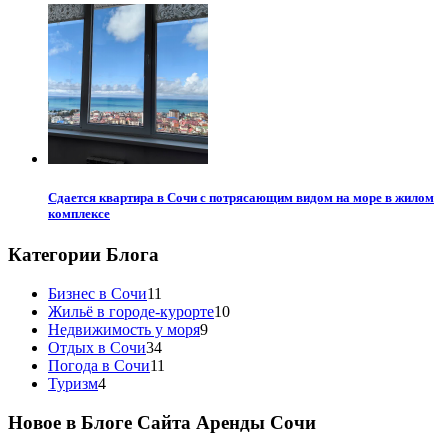
Сдается квартира в Сочи с потрясающим видом на море в жилом
комплексе
Категории Блога
Бизнес в Сочи
11
Жильё в городе-курорте
10
Недвижимость у моря
9
Отдых в Сочи
34
Погода в Сочи
11
Туризм
4
Новое в Блоге Сайта Аренды Сочи