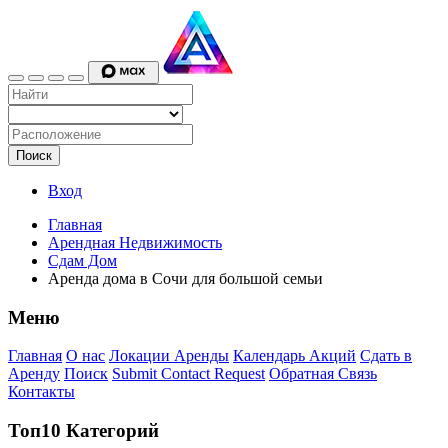
Поиск
Вход
Главная
Арендная Недвижимость
Сдам Дом
Аренда дома в Сочи для большой семьи
Меню
Главная
О нас
Локации Аренды
Календарь Акций
Сдать в
Аренду
Поиск
Submit Contact Request
Обратная Связь
Контакты
Топ10 Категорий