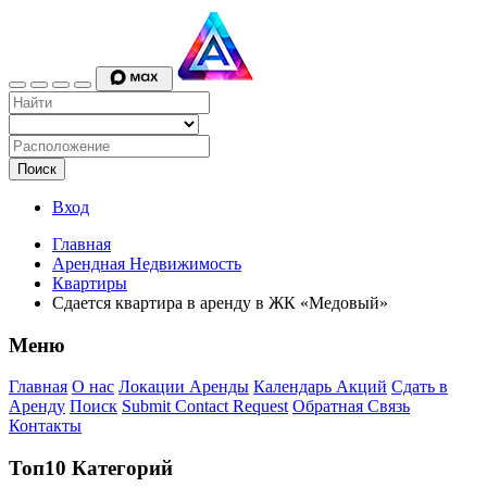
Поиск
Вход
Главная
Арендная Недвижимость
Квартиры
Сдается квартира в аренду в ЖК «Медовый»
Меню
Главная
О нас
Локации Аренды
Календарь Акций
Сдать в
Аренду
Поиск
Submit Contact Request
Обратная Связь
Контакты
Топ10 Категорий