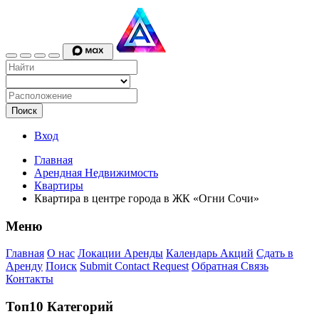
Поиск
Вход
Главная
Арендная Недвижимость
Квартиры
Квартира в центре города в ЖК «Огни Сочи»
Меню
Главная
О нас
Локации Аренды
Календарь Акций
Сдать в
Аренду
Поиск
Submit Contact Request
Обратная Связь
Контакты
Топ10 Категорий