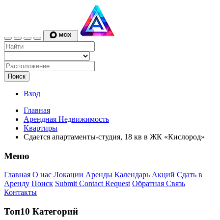
Поиск
Вход
Главная
Арендная Недвижимость
Квартиры
Сдается апартаменты-студия, 18 кв в ЖК «Кислород»
Меню
Главная
О нас
Локации Аренды
Календарь Акций
Сдать в
Аренду
Поиск
Submit Contact Request
Обратная Связь
Контакты
Топ10 Категорий