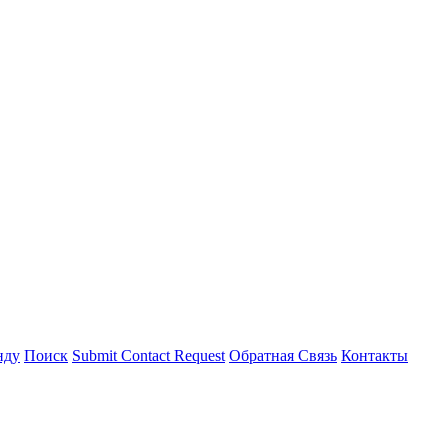
нду
Поиск
Submit Contact Request
Обратная Связь
Контакты