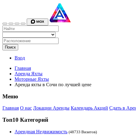
Поиск
Вход
Главная
Аренда Яхты
Моторные Яхты
Аренда яхты в Сочи по лучшей цене
Меню
Главная
О нас
Локации Аренды
Календарь Акций
Сдать в Аре
Топ10 Категорий
Арендная Недвижимость
(48733 Визитов)