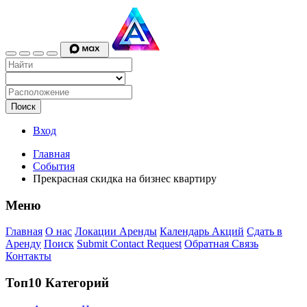
Поиск
Вход
Главная
События
Прекрасная скидка на бизнес квартиру
Меню
Главная
О нас
Локации Аренды
Календарь Акций
Сдать в
Аренду
Поиск
Submit Contact Request
Обратная Связь
Контакты
Топ10 Категорий