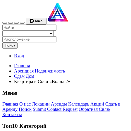
Поиск
Вход
Главная
Арендная Недвижимость
Сдам Дом
Квартира в Сочи «Волна 2»
Меню
Главная
О нас
Локации Аренды
Календарь Акций
Сдать в
Аренду
Поиск
Submit Contact Request
Обратная Связь
Контакты
Топ10 Категорий