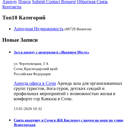
Аренду
Поиск
Submit Contact Request
Обратная Связь
Контакты
Топ10 Категорий
Арендная Недвижимость
(48729 Визитов)
Новые Записи
Зал в аренду с номерами в «Якорном Месте»
ул. Череповецкая, 3 А
Сочи, Краснодарский край
Российская Федерация
Аренда офиса в Сочи
Аренда зала для организованных
групп туристов, йога-туров, детских секций и
профильных мероприятий с возможностью жилья в
комфорте гор Кавказа в Сочи.
15-01-2026 16:32
Снять квартиру в Сочи в ЖК Кислород с видом на море по улице
Ясногорская