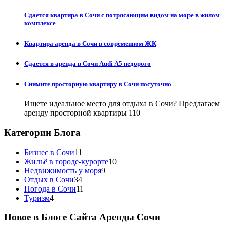
Сдается квартира в Сочи с потрясающим видом на море в жилом
комплексе
Квартира аренда в Сочи в современном ЖК
Сдается в аренда в Сочи Audi A5 недорого
Снимите просторную квартиру в Сочи посуточно
Ищете идеальное место для отдыха в Сочи? Предлагаем
аренду просторной квартиры 110
Категории Блога
Бизнес в Сочи
11
Жильё в городе-курорте
10
Недвижимость у моря
9
Отдых в Сочи
34
Погода в Сочи
11
Туризм
4
Новое в Блоге Сайта Аренды Сочи