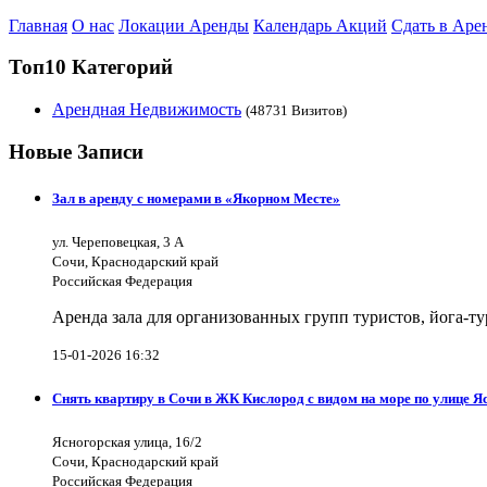
Главная
О нас
Локации Аренды
Календарь Акций
Сдать в Аре
Топ10 Категорий
Арендная Недвижимость
(48731 Визитов)
Новые Записи
Зал в аренду с номерами в «Якорном Месте»
ул. Череповецкая, 3 А
Сочи, Краснодарский край
Российская Федерация
Аренда зала для организованных групп туристов, йога-т
15-01-2026 16:32
Снять квартиру в Сочи в ЖК Кислород с видом на море по улице Я
Ясногорская улица, 16/2
Сочи, Краснодарский край
Российская Федерация