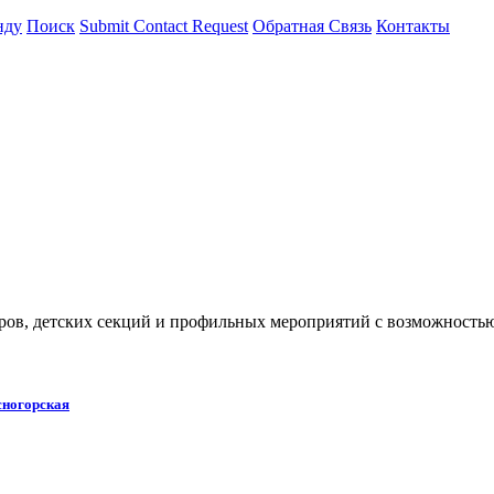
нду
Поиск
Submit Contact Request
Обратная Связь
Контакты
уров, детских секций и профильных мероприятий с возможностью
сногорская