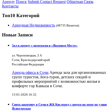
Аренду
Поиск
Submit Contact Request
Обратная Связь
Контакты
Топ10 Категорий
Арендная Недвижимость
(48735 Визитов)
Новые Записи
Зал в аренду с номерами в «Якорном Месте»
ул. Череповецкая, 3 А
Сочи, Краснодарский край
Российская Федерация
Аренда офиса в Сочи
Аренда зала для организованных
групп туристов, йога-туров, детских секций и
профильных мероприятий с возможностью жилья в
комфорте гор Кавказа в Сочи.
15-01-2026 16:32
Снять квартиру в Сочи в ЖК Кислород с видом на море по улице
Ясногорская