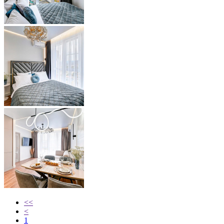
<<
<
1