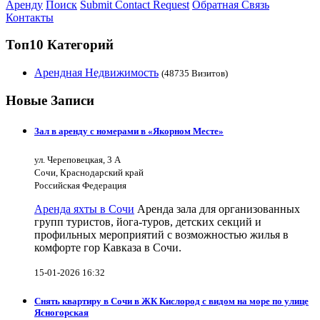
Аренду
Поиск
Submit Contact Request
Обратная Связь
Контакты
Топ10 Категорий
Арендная Недвижимость
(48735 Визитов)
Новые Записи
Зал в аренду с номерами в «Якорном Месте»
ул. Череповецкая, 3 А
Сочи, Краснодарский край
Российская Федерация
Аренда яхты в Сочи
Аренда зала для организованных
групп туристов, йога-туров, детских секций и
профильных мероприятий с возможностью жилья в
комфорте гор Кавказа в Сочи.
15-01-2026 16:32
Снять квартиру в Сочи в ЖК Кислород с видом на море по улице
Ясногорская