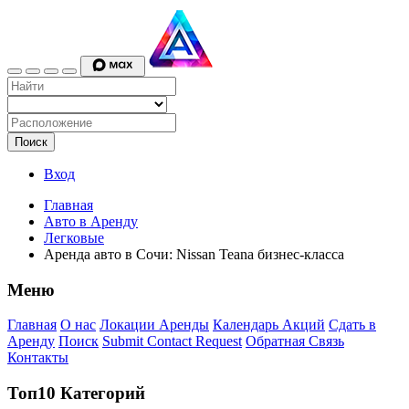
Поиск
Вход
Главная
Авто в Аренду
Легковые
Аренда авто в Сочи: Nissan Teana бизнес-класса
Меню
Главная
О нас
Локации Аренды
Календарь Акций
Сдать в
Аренду
Поиск
Submit Contact Request
Обратная Связь
Контакты
Топ10 Категорий