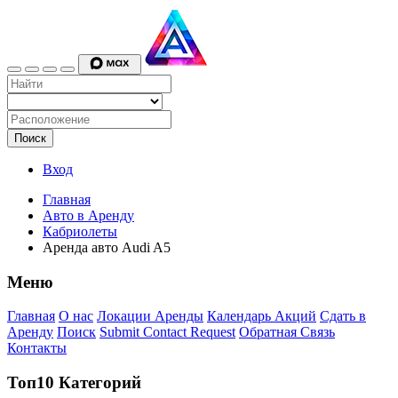
Поиск
Вход
Главная
Авто в Аренду
Кабриолеты
Аренда авто Audi A5
Меню
Главная
О нас
Локации Аренды
Календарь Акций
Сдать в
Аренду
Поиск
Submit Contact Request
Обратная Связь
Контакты
Топ10 Категорий