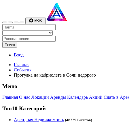
Поиск
Вход
Главная
События
Прогулка на кабриолете в Сочи недорого
Меню
Главная
О нас
Локации Аренды
Календарь Акций
Сдать в Аре
Топ10 Категорий
Арендная Недвижимость
(48729 Визитов)