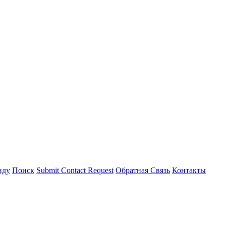
нду
Поиск
Submit Contact Request
Обратная Связь
Контакты