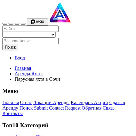
Поиск
Вход
Главная
Аренда Яхты
Парусная яхта в Сочи
Меню
Главная
О нас
Локации Аренды
Календарь Акций
Сдать в
Аренду
Поиск
Submit Contact Request
Обратная Связь
Контакты
Топ10 Категорий