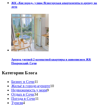
ЖК «Кислород» улица Ясногорская апартаменты в аренду на
лето
Аренда уютной 2-комнатной квартиры в живописном ЖК
Покровский, Сочи
Категории Блога
Бизнес в Сочи
11
Жильё в городе-курорте
10
Недвижимость у моря
9
Отдых в Сочи
34
Погода в Сочи
11
Туризм
4