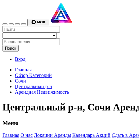
Поиск
Вход
Главная
Обзор Категорий
Сочи
Центральный р-н
Арендная Недвижимость
Центральный р-н, Сочи Арен
Меню
Главная
О нас
Локации Аренды
Календарь Акций
Сдать в Аре