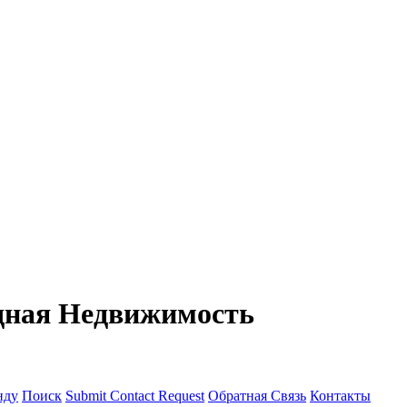
дная Недвижимость
нду
Поиск
Submit Contact Request
Обратная Связь
Контакты