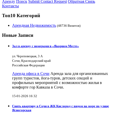
Аренду
Поиск
Submit Contact Request
Обратная Связь
Контакты
Топ10 Категорий
Арендная Недвижимость
(48736 Визитов)
Новые Записи
Зал в аренду с номерами в «Якорном Месте»
ул. Череповецкая, 3 А
Сочи, Краснодарский край
Российская Федерация
Аренда офиса в Сочи
Аренда зала для организованных
групп туристов, йога-туров, детских секций и
профильных мероприятий с возможностью жилья в
комфорте гор Кавказа в Сочи.
15-01-2026 16:32
Снять квартиру в Сочи в ЖК Кислород с видом на море по улице
Ясногорская