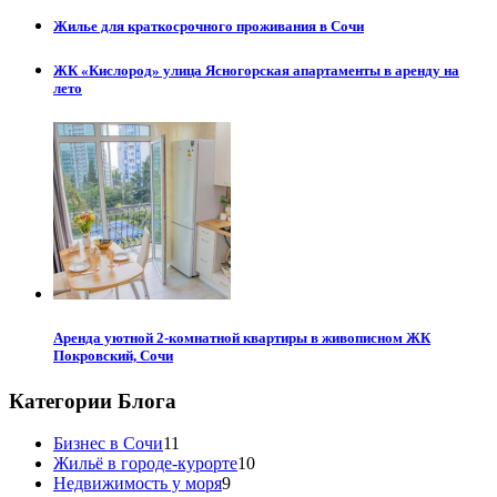
Жилье для краткосрочного проживания в Сочи
ЖК «Кислород» улица Ясногорская апартаменты в аренду на
лето
Аренда уютной 2-комнатной квартиры в живописном ЖК
Покровский, Сочи
Категории Блога
Бизнес в Сочи
11
Жильё в городе-курорте
10
Недвижимость у моря
9