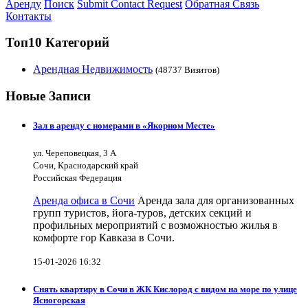
Аренду
Поиск
Submit Contact Request
Обратная Связь
Контакты
Топ10 Категорий
Арендная Недвижимость
(48737 Визитов)
Новые Записи
Зал в аренду с номерами в «Якорном Месте»
ул. Череповецкая, 3 А
Сочи, Краснодарский край
Российская Федерация
Аренда офиса в Сочи
Аренда зала для организованных
групп туристов, йога-туров, детских секций и
профильных мероприятий с возможностью жилья в
комфорте гор Кавказа в Сочи.
15-01-2026 16:32
Снять квартиру в Сочи в ЖК Кислород с видом на море по улице
Ясногорская