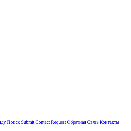
нду
Поиск
Submit Contact Request
Обратная Связь
Контакты