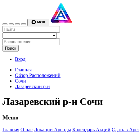
Поиск
Вход
Главная
Обзор Расположений
Сочи
Лазаревский р-н
Лазаревский р-н Сочи
Меню
Главная
О нас
Локации Аренды
Календарь Акций
Сдать в Аре