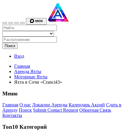
Поиск
Вход
Главная
Аренда Яхты
Моторные Яхты
Яхта в Сочи «Cranci43»
Меню
Главная
О нас
Локации Аренды
Календарь Акций
Сдать в
Аренду
Поиск
Submit Contact Request
Обратная Связь
Контакты
Топ10 Категорий