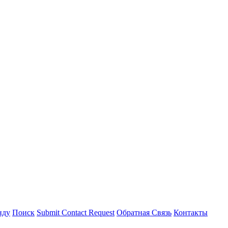
нду
Поиск
Submit Contact Request
Обратная Связь
Контакты