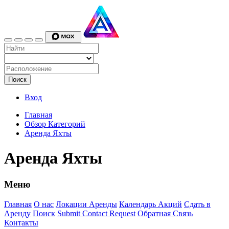
Поиск
Вход
Главная
Обзор Категорий
Аренда Яхты
Аренда Яхты
Меню
Главная
О нас
Локации Аренды
Календарь Акций
Сдать в
Аренду
Поиск
Submit Contact Request
Обратная Связь
Контакты